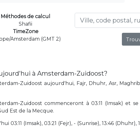
Méthodes de calcul
Shafii
TimeZone
ope/Amsterdam (GMT 2)
Trouv
aujourd'hui à Amsterdam-Zuidoost?
rdam-Zuidoost aujourd'hui, Fajr, Dhuhr, Asr, Maghrib
terdam-Zuidoost commenceront à 03:11 (Imsak) et se 
 Sud Est de la Mecque.
i 03:11 (Imsak), 03:21 (Fejr), - (Sunrise), 13:46 (Dhuhr), 