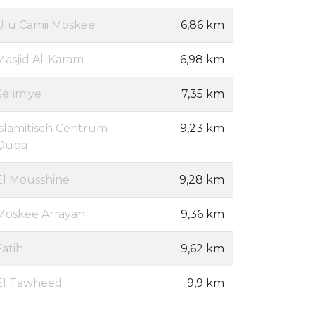
Ulu Camii Moskee
6,86 km
Masjid Al-Karam
6,98 km
Selimiye
7,35 km
Islamitisch Centrum
9,23 km
Quba
El Mousshine
9,28 km
Moskee Arrayan
9,36 km
Fatih
9,62 km
El Tawheed
9,9 km