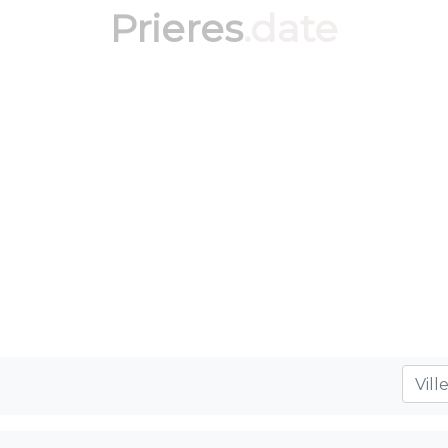
Prieres
.date