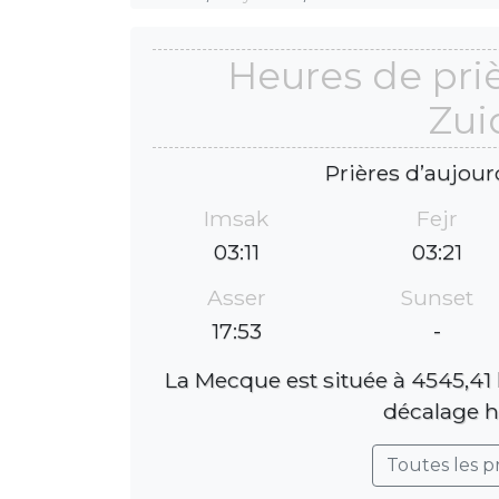
Heures de pri
Zui
Prières d’aujour
Imsak
Fejr
03:11
03:21
Asser
Sunset
17:53
-
La Mecque est située à 4545,41
décalage ho
Toutes les p