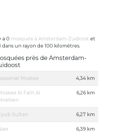
 y a 0
mosquée à Amsterdam-Zuidoost
et
1 dans un rayon de 100 kilomètres.
osquées près de Amsterdam-
uidoost
Assoenat Moskee
4,34 km
Moskee Al Fath Al
6,26 km
Moebien
Eyub Sultan
6,27 km
Nasr
6,39 km