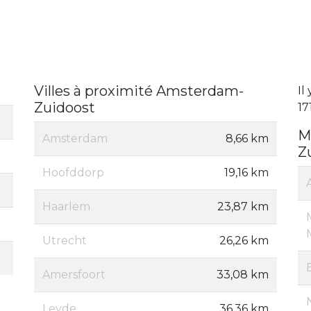
Villes à proximité Amsterdam-
Il
Zuidoost
17
M
Amsterdam
8,66 km
Z
Hoofddorp
19,16 km
Haarlem
23,87 km
Utrecht
26,26 km
Amersfoort
33,08 km
Leyde
36,36 km