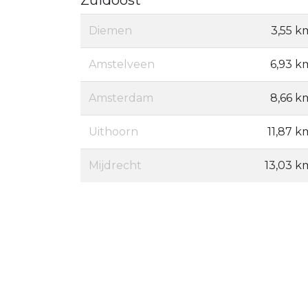
Diemen
3,55 k
Amstelveen
6,93 k
Amsterdam
8,66 k
Uithoorn
11,87 k
Mijdrecht
13,03 k