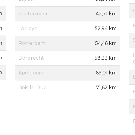
m
Zoetermeer
42,71 km
m
La Haye
52,94 km
m
Rotterdam
54,46 km
m
Dordrecht
58,33 km
m
Apeldoorn
69,01 km
Bois-le-Duc
71,62 km