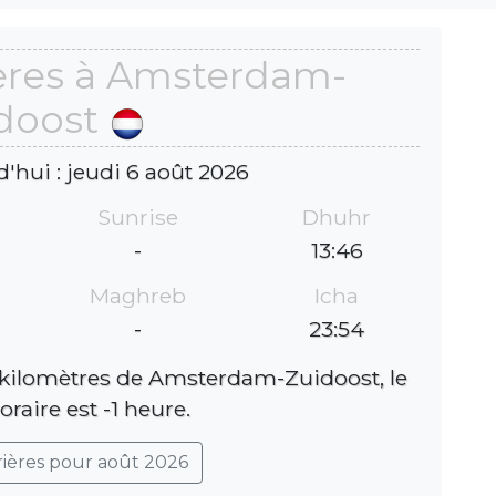
ères à Amsterdam-
doost
d'hui : jeudi 6 août 2026
Sunrise
Dhuhr
-
13:46
Maghreb
Icha
-
23:54
 kilomètres de Amsterdam-Zuidoost, le
raire est -1 heure.
rières pour août 2026