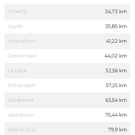
Utrecht
34,73 km
Leyde
35,85 km
Amersfoort
41,22 km
Zoetermeer
44,02 km
La Haye
52,56 km
Rotterdam
57,25 km
Dordrecht
63,54 km
Apeldoorn
75,44 km
Bois-le-Duc
79,9 km