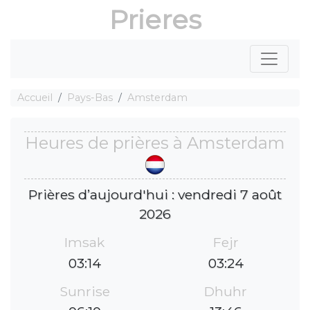
Prieres
Accueil
Pays-Bas
Amsterdam
Heures de prières à Amsterdam
Prières d’aujourd'hui : vendredi 7 août
2026
Imsak
Fejr
03:14
03:24
Sunrise
Dhuhr