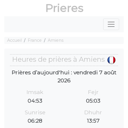
Prieres
Accueil
France
Amiens
Heures de prières à Amiens
Prières d’aujourd'hui : vendredi 7 août
2026
Imsak
Fejr
04:53
05:03
Sunrise
Dhuhr
06:28
13:57