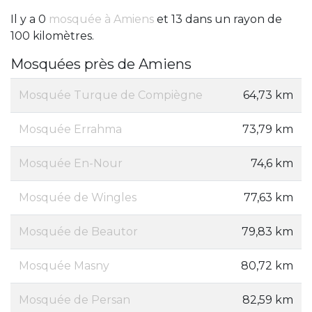
Il y a 0
mosquée à Amiens
et 13 dans un rayon de
100 kilomètres.
Mosquées près de Amiens
Mosquée Turque de Compiègne
64,73 km
Mosquée Errahma
73,79 km
Mosquée En-Nour
74,6 km
Mosquée de Wingles
77,63 km
Mosquée de Beautor
79,83 km
Mosquée Masny
80,72 km
Mosquée de Persan
82,59 km