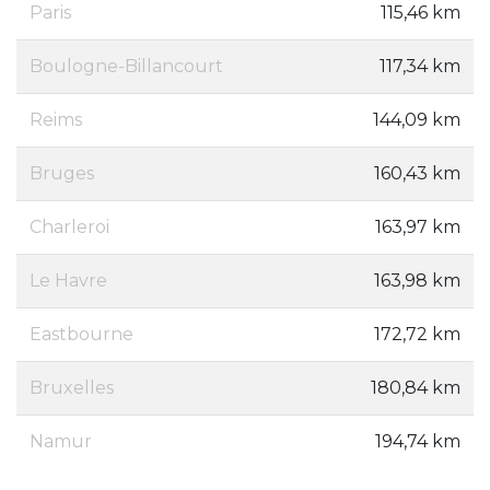
Paris
115,46 km
Boulogne-Billancourt
117,34 km
Reims
144,09 km
Bruges
160,43 km
Charleroi
163,97 km
Le Havre
163,98 km
Eastbourne
172,72 km
Bruxelles
180,84 km
Namur
194,74 km