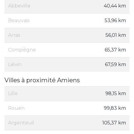
Abbeville
40,44 km
Beauvais
53,96 km
Arras
56,01 km
Compiègne
65,37 km
Liévin
67,59 km
Villes à proximité Amiens
Lille
98,15 km
Rouen
99,83 km
Argenteuil
105,37 km