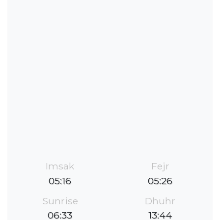
Imsak
Fejr
05:16
05:26
Sunrise
Dhuhr
06:33
13:44