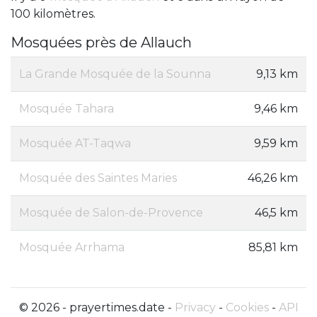
100 kilomètres.
Mosquées près de Allauch
La Grande Mosquée de la Sounna
9,13 km
Mosquée Tahara
9,46 km
Mosquée AT-Taqwa
9,59 km
Mosquée des Saintes Maries
46,26 km
Mosquée de Salon-de-Provence
46,5 km
Mosquée Arrhama
85,81 km
© 2026 - prayertimes.date -
Privacy
-
Cookies
-
API