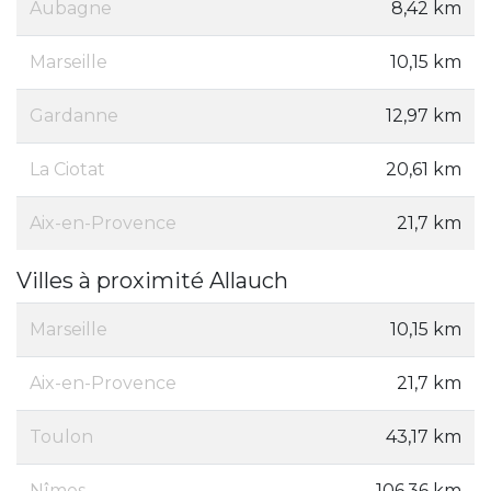
Aubagne
8,42 km
Marseille
10,15 km
Gardanne
12,97 km
La Ciotat
20,61 km
Aix-en-Provence
21,7 km
Villes à proximité Allauch
Marseille
10,15 km
Aix-en-Provence
21,7 km
Toulon
43,17 km
Nîmes
106,36 km