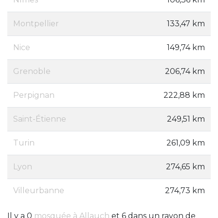
Montpellier
133,47 km
Nice
149,74 km
Grenoble
206,74 km
Perpignan
222,88 km
Saint-Étienne
249,51 km
Turin
261,09 km
Lyon
274,65 km
Villeurbanne
274,73 km
Il y a 0
mosquée à Allauch
et 6 dans un rayon de