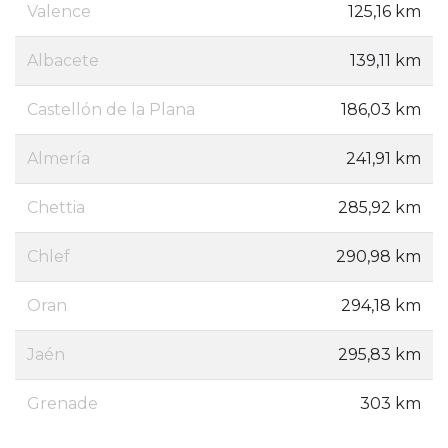
Valence
125,16 km
Albacete
139,11 km
Castellón de la Plana
186,03 km
Almería
241,91 km
Chettia
285,92 km
Chlef
290,98 km
Oran
294,18 km
Jaén
295,83 km
Grenade
303 km