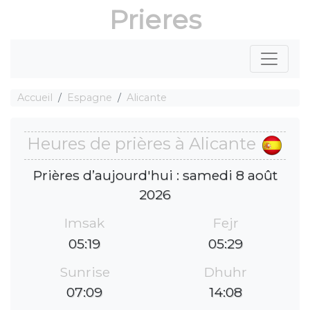
Prieres
Accueil
Espagne
Alicante
Heures de prières à Alicante
Prières d’aujourd'hui : samedi 8 août
2026
Imsak
Fejr
05:19
05:29
Sunrise
Dhuhr
07:09
14:08