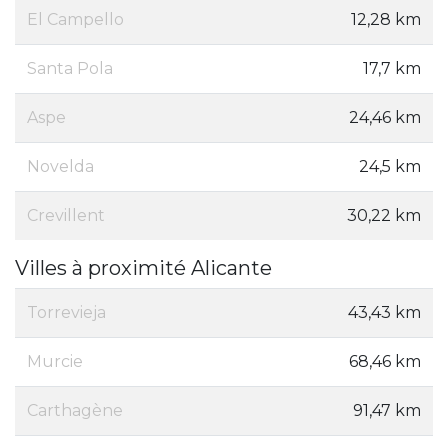
El Campello
12,28 km
Santa Pola
17,7 km
Aspe
24,46 km
Novelda
24,5 km
Crevillent
30,22 km
Villes à proximité Alicante
Torrevieja
43,43 km
Murcie
68,46 km
Carthagène
91,47 km