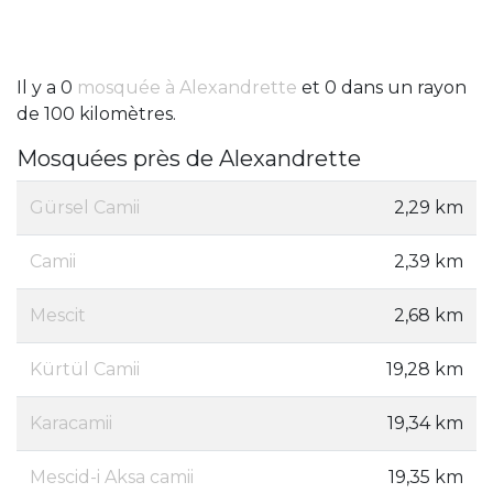
Il y a 0
mosquée à Alexandrette
et 0 dans un rayon
de 100 kilomètres.
Mosquées près de Alexandrette
Gürsel Camii
2,29 km
Camii
2,39 km
Mescit
2,68 km
Kürtül Camii
19,28 km
Karacamii
19,34 km
Mescid-i Aksa camii
19,35 km