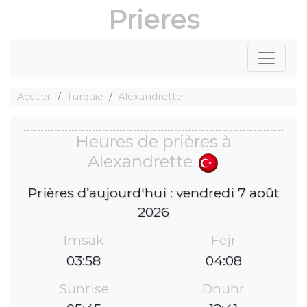
Prieres
Accueil
Turquie
Alexandrette
Heures de prières à
Alexandrette
Prières d’aujourd'hui : vendredi 7 août
2026
Imsak
Fejr
03:58
04:08
Sunrise
Dhuhr