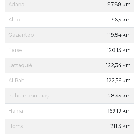
Adana
87,88 km
Alep
96,5 km
Gaziantep
119,84 km
Tarse
120,13 km
Lattaquié
122,34 km
Al Bab
122,56 km
Kahramanmaraş
128,45 km
Hama
169,19 km
Homs
211,3 km