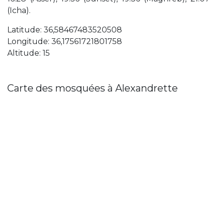
(Icha).
Latitude: 36,58467483520508
Longitude: 36,17561721801758
Altitude: 15
Carte des mosquées à Alexandrette