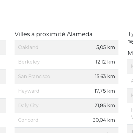
Villes à proximité Alameda
Il
ra
Oakland
5,05 km
M
Berkeley
12,12 km
San Francisco
15,63 km
Hayward
17,78 km
Daly City
21,85 km
Concord
30,04 km