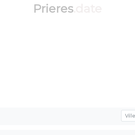
Prieres
.date