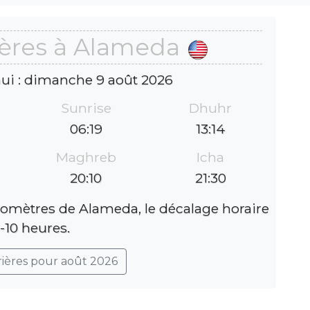
ières à Alameda
hui : dimanche 9 août 2026
Sunrise
Dhuhr
06:19
13:14
Maghreb
Icha
20:10
21:30
ilomètres de Alameda, le décalage horaire
 -10 heures.
rières pour août 2026