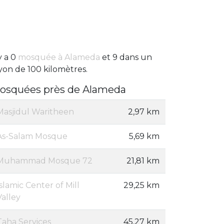
 y a 0
mosquée à Alameda
et 9 dans un
yon de 100 kilomètres.
osquées près de Alameda
Masjidul Waritheen
2,97 km
As-Salam Mosque
5,69 km
Muhammad Mosque 72
21,81 km
Islamic Center of Mill
29,25 km
Valley
Taha Services
45,27 km