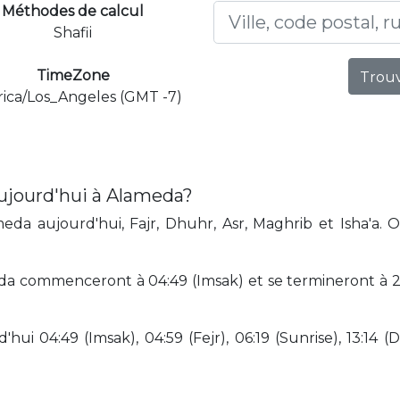
Méthodes de calcul
Shafii
TimeZone
Trouv
ica/Los_Angeles (GMT -7)
ujourd'hui à Alameda?
da aujourd'hui, Fajr, Dhuhr, Asr, Maghrib et Isha'a. 
a commenceront à 04:49 (Imsak) et se termineront à 21:
hui 04:49 (Imsak), 04:59 (Fejr), 06:19 (Sunrise), 13:14 (D