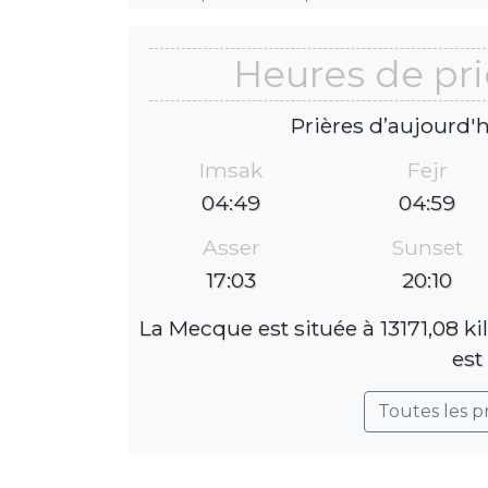
Heures de pr
Prières d’aujourd'
Imsak
Fejr
04:49
04:59
Asser
Sunset
17:03
20:10
La Mecque est située à 13171,08 k
est
Toutes les p