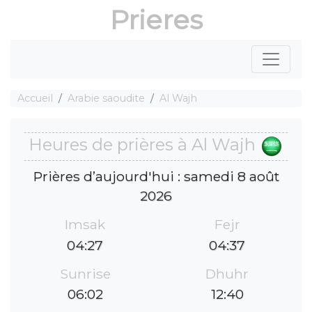
Prieres
Accueil
Arabie saoudite
Al Wajh
Heures de prières à Al Wajh
Prières d’aujourd'hui : samedi 8 août
2026
Imsak
Fejr
04:27
04:37
Sunrise
Dhuhr
06:02
12:40