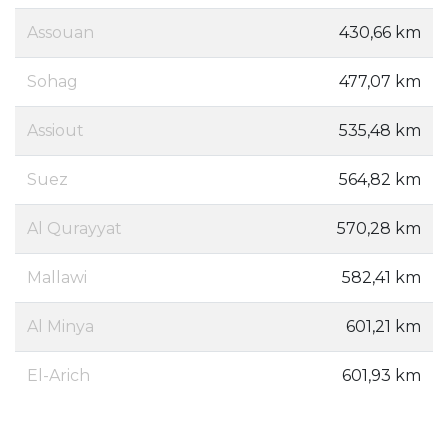
Assouan
430,66 km
Sohag
477,07 km
Assiout
535,48 km
Suez
564,82 km
Al Qurayyat
570,28 km
Mallawi
582,41 km
Al Minya
601,21 km
El-Arich
601,93 km