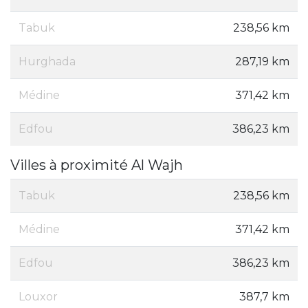
Tabuk
238,56 km
Hurghada
287,19 km
Médine
371,42 km
Edfou
386,23 km
Villes à proximité Al Wajh
Tabuk
238,56 km
Médine
371,42 km
Edfou
386,23 km
Louxor
387,7 km