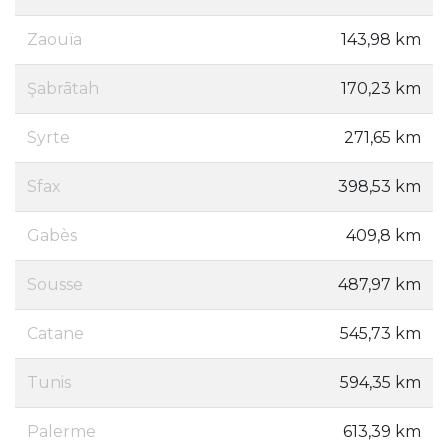
Zaouïa
143,98 km
Şabrātah
170,23 km
Syrte
271,65 km
Sfax
398,53 km
Gabès
409,8 km
Sousse
487,97 km
Catane
545,73 km
Tunis
594,35 km
Palerme
613,39 km