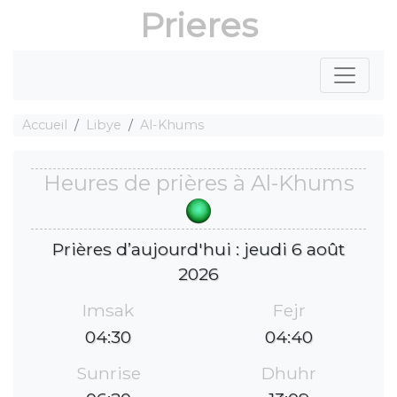
Prieres
Accueil
Libye
Al-Khums
Heures de prières à Al-Khums
Prières d’aujourd'hui : jeudi 6 août
2026
Imsak
Fejr
04:30
04:40
Sunrise
Dhuhr