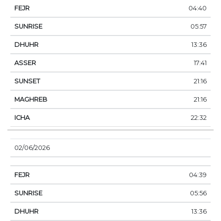
04:40
05:57
13:36
17:41
21:16
21:16
22:32
02/06/2026
04:39
05:56
13:36