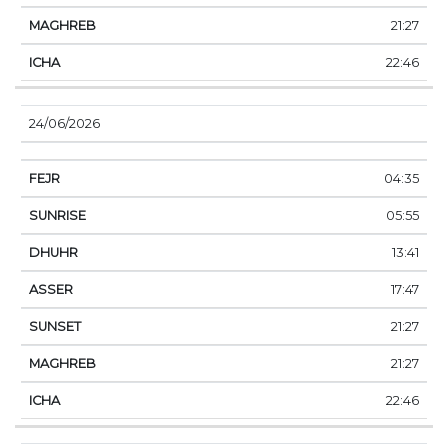
21:27
22:46
24/06/2026
04:35
05:55
13:41
17:47
21:27
21:27
22:46