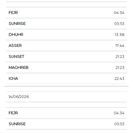
04:34
05:53
13:38
17:44
21:23
21:23
22:43
14/06/2026
04:34
05:53