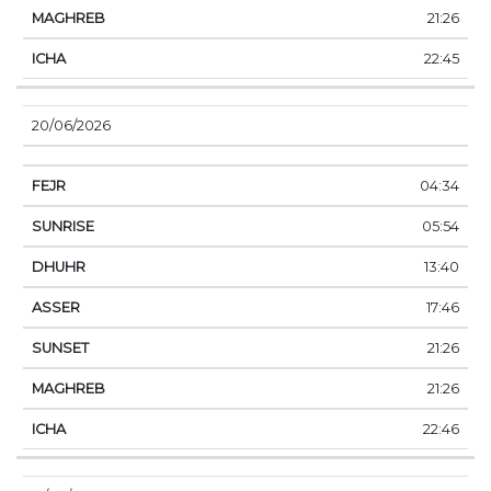
21:26
22:45
20/06/2026
04:34
05:54
13:40
17:46
21:26
21:26
22:46