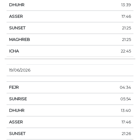
13:39
17:46
21:25
21:25
22:45
19/06/2026
04:34
05:54
13:40
17:46
21:26