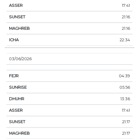
17:41
21:16
21:16
22:34
03/06/2026
04:39
05:56
13:36
17:41
21:17
21:17