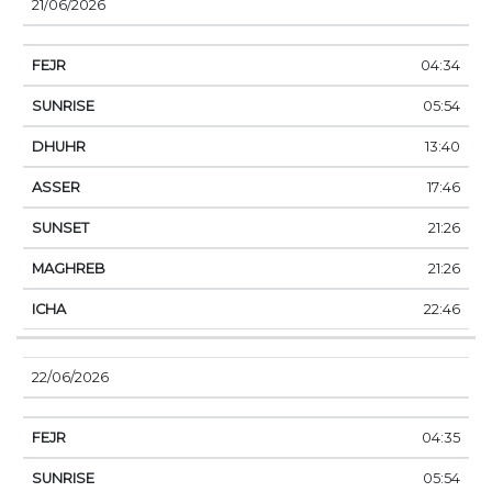
21/06/2026
04:34
05:54
13:40
17:46
21:26
21:26
22:46
22/06/2026
04:35
05:54