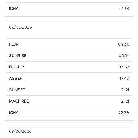
22:38
08/06/2026
04:36
05:54
13:37
17:43
21:21
21:21
22:39
09/06/2026