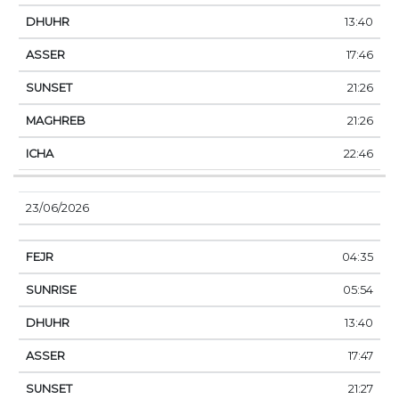
13:40
17:46
21:26
21:26
22:46
23/06/2026
04:35
05:54
13:40
17:47
21:27