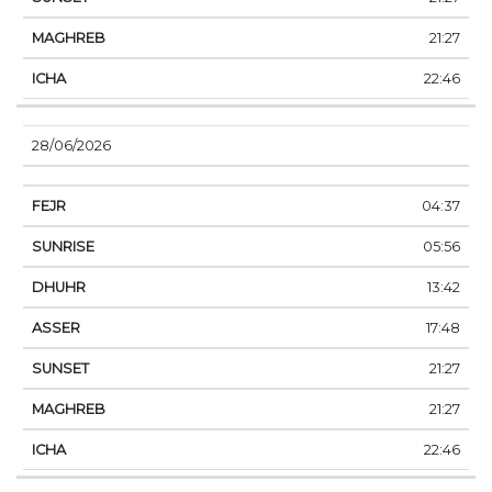
21:27
22:46
28/06/2026
04:37
05:56
13:42
17:48
21:27
21:27
22:46