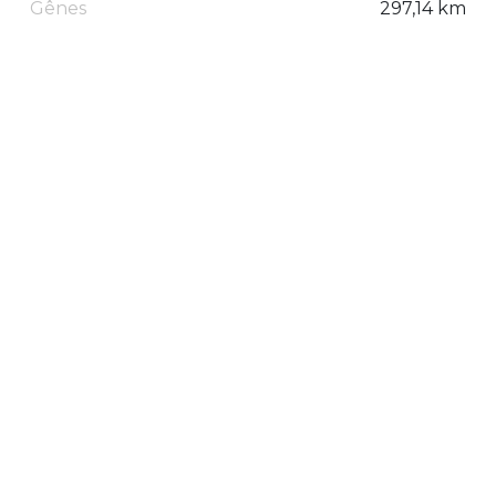
Gênes
297,14 km