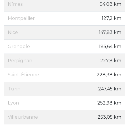
Nîmes
94,08 km
Montpellier
127,2 km
Nice
147,83 km
Grenoble
185,64 km
Perpignan
227,8 km
Saint-Étienne
228,38 km
Turin
247,45 km
Lyon
252,98 km
Villeurbanne
253,05 km