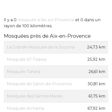
Il y a 0
mosquée à Aix-en-Provence
et 0 dans un
rayon de 100 kilomètres.
Mosquées près de Aix-en-Provence
La Grande Mosquée de la Sounna
24,73 km
Mosquée AT-Taqwa
25,92 km
Mosquée Tahara
26,61 km
Mosquée de Salon-de-Provence
30,81 km
Mosquée des Saintes Maries
61,75 km
Mosquée Arrhama
67,92 km