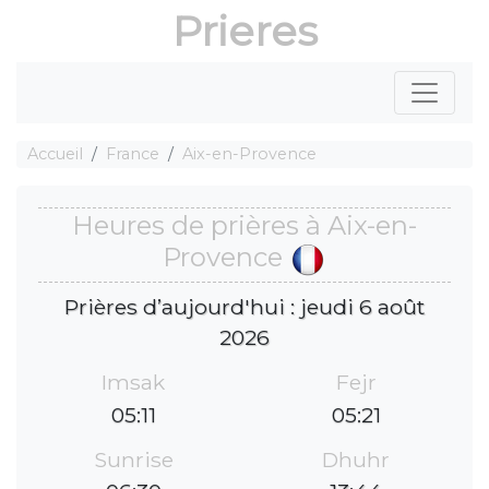
Prieres
Accueil
France
Aix-en-Provence
Heures de prières à Aix-en-
Provence
Prières d’aujourd'hui : jeudi 6 août
2026
Imsak
Fejr
05:11
05:21
Sunrise
Dhuhr