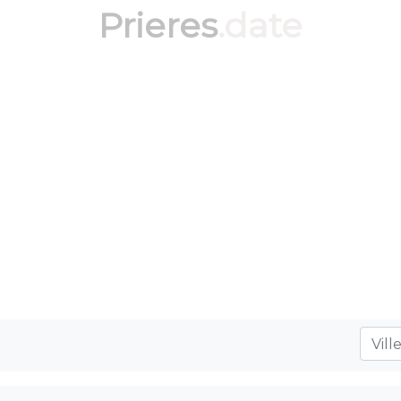
Prieres
.date