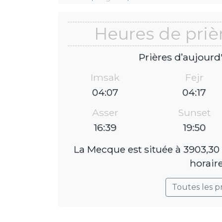
Heures de priè
Prières d’aujourd
Imsak
Fejr
04:07
04:17
Asser
Sunset
16:39
19:50
La Mecque est située à 3903,30
horaire
Toutes les p