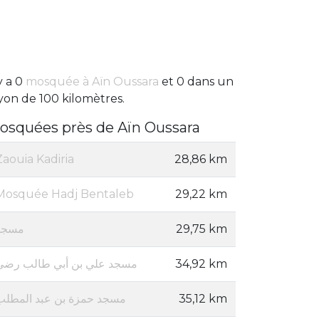
 y a 0
mosquée à Aïn Oussara
et 0 dans un
yon de 100 kilomètres.
osquées près de Aïn Oussara
Zaouia Kadiria
28,86 km
Mosquée Hadj Bentaleb
29,22 km
مسجد
29,75 km
مسجد علي بن أبي طالب رضي
34,92 km
مسجد حمزة بن عبد المطلب
35,12 km