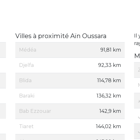
Villes à proximité Aïn Oussara
Il
ra
Médéa
91,81 km
M
Djelfa
92,33 km
Blida
114,78 km
Baraki
136,32 km
Bab Ezzouar
142,9 km
Tiaret
144,02 km