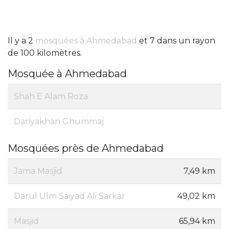
Il y a 2
mosquées à Ahmedabad
et 7 dans un rayon
de 100 kilomètres.
Mosquée à Ahmedabad
Shah E Alam Roza
Dariyakhan Ghummaj
Mosquées près de Ahmedabad
Jama Masjid
7,49 km
Darul Ulm Saiyad Ali Sarkar
49,02 km
Masjid
65,94 km