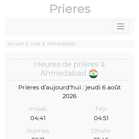
Prieres
Accueil
Inde
Ahmedabad
Heures de prières à
Ahmedabad
Prières d’aujourd'hui : jeudi 6 août
2026
Imsak
Fejr
04:41
04:51
Sunrise
Dhuhr