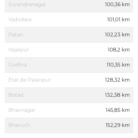
Surendranagar
100,36 km
Vadodara
101,01 km
Patan
102,23 km
Vejalpur
108,2 km
Godhra
110,35 km
État de Palanpur
128,32 km
Botad
132,38 km
Bhavnagar
145,85 km
Bharuch
152,29 km