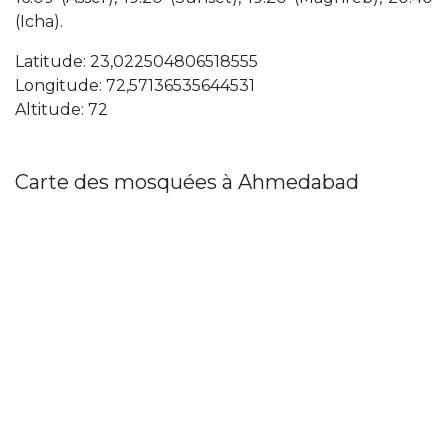
(Icha).
Latitude: 23,022504806518555
Longitude: 72,57136535644531
Altitude: 72
Carte des mosquées à Ahmedabad