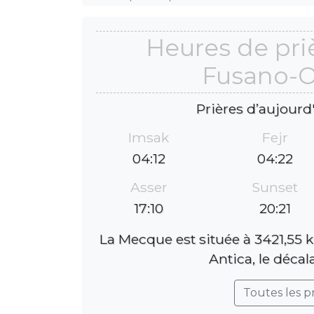
Heures de priè
Fusano-O
Prières d’aujourd
Imsak
Fejr
04:12
04:22
Asser
Sunset
17:10
20:21
La Mecque est située à 3421,55 
Antica, le décal
Toutes les p