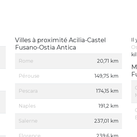
Villes à proximité Acilia-Castel
Il
Fusano-Ostia Antica
Os
ki
Rome
20,71 km
M
F
Pérouse
149,75 km
Pescara
174,15 km
Naples
191,2 km
a
Salerne
237,01 km
Florence
239,6 km