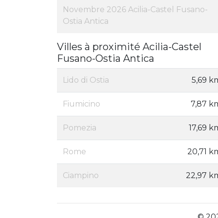
Novembre 2026 Acilia-Castel Fusano-
Ostia Antica
Villes à proximité Acilia-Castel
Fusano-Ostia Antica
Lido di Ostia
5,69 k
Fiumicino
7,87 k
Pomezia
17,69 k
Rome
20,71 k
Ciampino
22,97 k
© 202