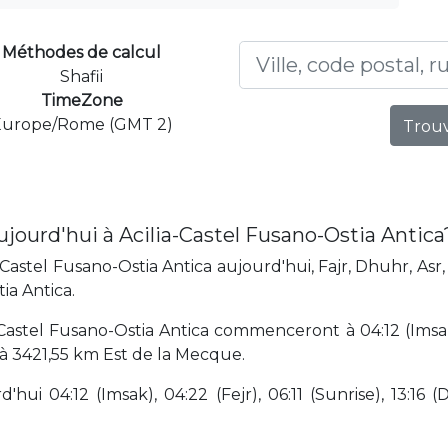
Méthodes de calcul
Shafii
TimeZone
Europe/Rome (GMT 2)
Trouv
jourd'hui à Acilia-Castel Fusano-Ostia Antica
Castel Fusano-Ostia Antica aujourd'hui, Fajr, Dhuhr, Asr
ia Antica.
Castel Fusano-Ostia Antica commenceront à 04:12 (Imsak)
é à 3421,55 km Est de la Mecque.
hui 04:12 (Imsak), 04:22 (Fejr), 06:11 (Sunrise), 13:16 (D