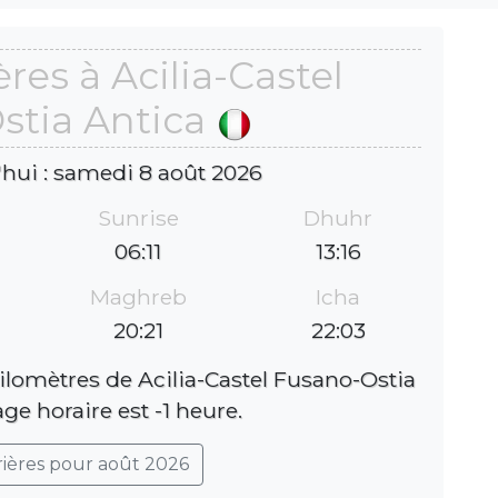
res à Acilia-Castel
stia Antica
'hui : samedi 8 août 2026
Sunrise
Dhuhr
06:11
13:16
Maghreb
Icha
20:21
22:03
kilomètres de Acilia-Castel Fusano-Ostia
age horaire est -1 heure.
rières pour août 2026