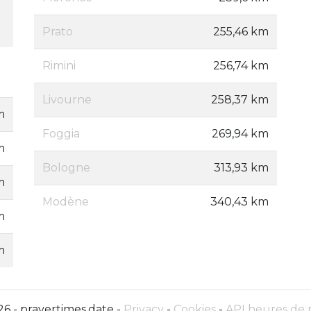
Prato
255,46 km
Rimini
256,74 km
Livourne
258,37 km
m
Foggia
269,94 km
m
Bologne
313,93 km
m
Modène
340,43 km
m
m
6 - prayertimes.date -
Privacy
-
Cookies
-
API heures de 