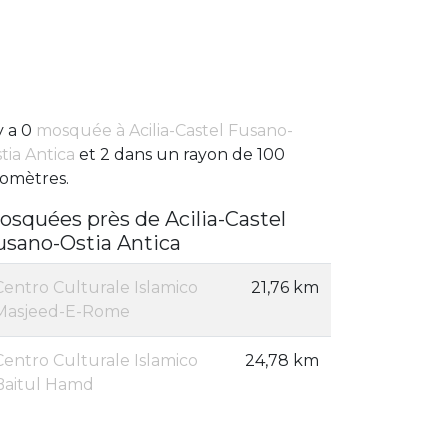
 y a 0
mosquée à Acilia-Castel Fusano-
tia Antica
et 2 dans un rayon de 100
lomètres.
osquées près de Acilia-Castel
usano-Ostia Antica
Centro Culturale Islamico
21,76 km
Masjeed-E-Rome
Centro Culturale Islamico
24,78 km
Baitul Hamd