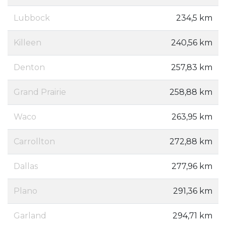
Lubbock
234,5 km
Killeen
240,56 km
Denton
257,83 km
Grand Prairie
258,88 km
Waco
263,95 km
Carrollton
272,88 km
Dallas
277,96 km
Plano
291,36 km
Garland
294,71 km