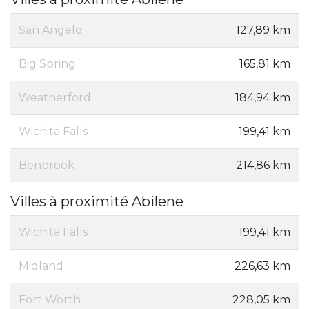
San Angelo
127,89 km
Big Spring
165,81 km
Weatherford
184,94 km
Wichita Falls
199,41 km
Benbrook
214,86 km
Villes à proximité Abilene
Wichita Falls
199,41 km
Midland
226,63 km
Fort Worth
228,05 km